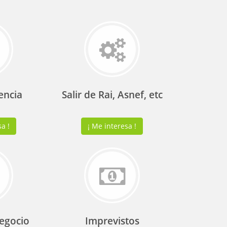
encia
Salir de Rai, Asnef, etc
a !
¡ Me interesa !
egocio
Imprevistos