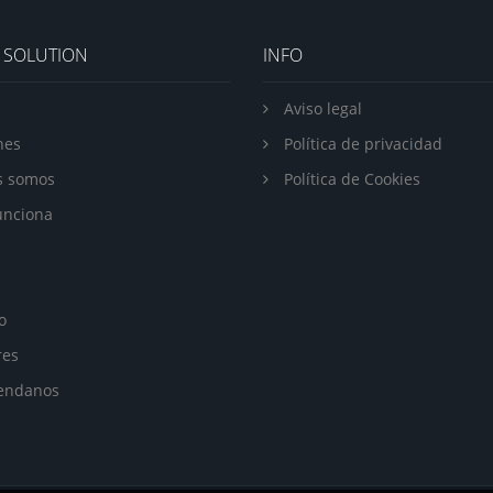
 SOLUTION
INFO
Aviso legal
nes
Política de privacidad
s somos
Política de Cookies
unciona
o
res
endanos