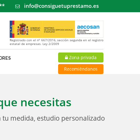
**
info@consiguetuprestamo.es
Registrado con el nº 667/2016, sección segunda en el registro
estatal de empresas. Ley 2/2009
Zona privada
ORES
Recomiéndanos
que necesitas
 tu medida, estudio personalizado